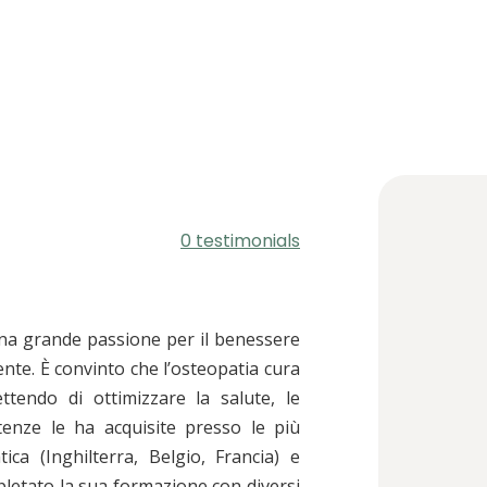
0 testimonials
na grande passione per il benessere
iente. È convinto che l’osteopatia cura
tendo di ottimizzare la salute, le
enze le ha acquisite presso le più
ica (Inghilterra, Belgio, Francia) e
mpletato la sua formazione con diversi