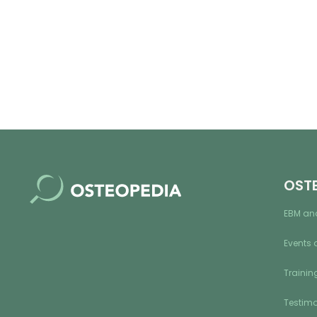
OST
EBM an
Events 
Training
Testimo