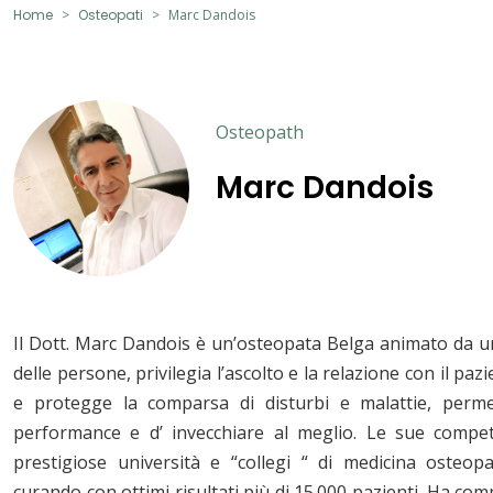
Home
Osteopati
Marc Dandois
Osteopath
Marc Dandois
Il Dott. Marc Dandois è un’osteopata Belga animato da u
delle persone, privilegia l’ascolto e la relazione con il paz
e protegge la comparsa di disturbi e malattie, permet
performance e d’ invecchiare al meglio. Le sue compet
prestigiose università e “collegi “ di medicina osteopat
curando con ottimi risultati più di 15.000 pazienti. Ha co