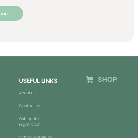
SHOP
USEFUL LINKS
About us
Contact us
Osteopath
registration
School or training