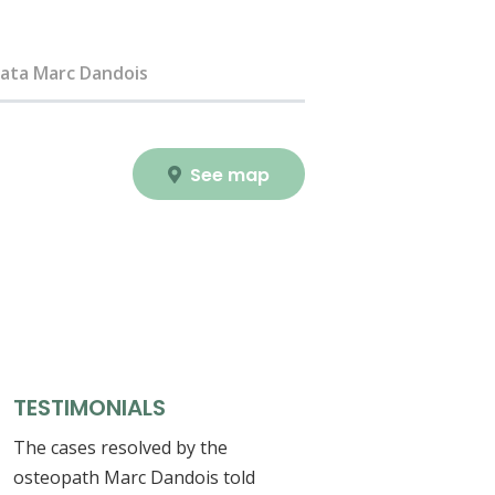
ata Marc Dandois
See map
TESTIMONIALS
The cases resolved by the
osteopath Marc Dandois told