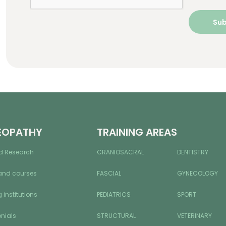
EOPATHY
TRAINING AREAS
d Research
CRANIOSACRAL
DENTISTRY
and courses
FASCIAL
GYNECOLOGY
 institutions
PEDIATRICS
SPORT
nials
STRUCTURAL
VETERINARY