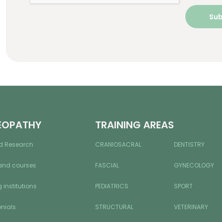
EOPATHY
TRAINING AREAS
d Research
CRANIOSACRAL
DENTISTRY
and courses
FASCIAL
GYNECOLOGY
 institutions
PEDIATRICS
SPORT
nials
STRUCTURAL
VETERINARY