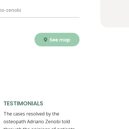
no-zenobi
See map
TESTIMONIALS
The cases resolved by the
osteopath Adriano Zenobi told