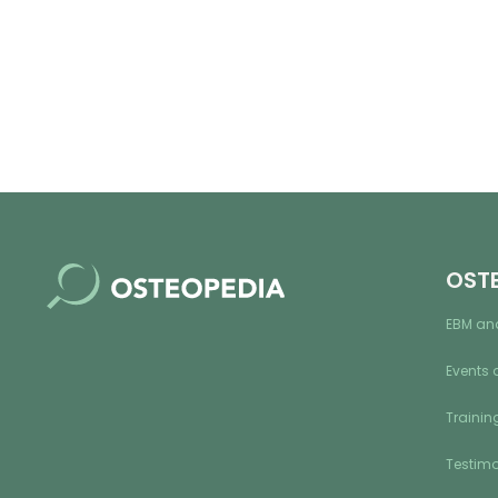
OST
EBM an
Events 
Training
Testimo