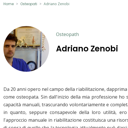
Home
Osteopati
Adriano Zenobi
Osteopath
Adriano Zenobi
Da 20 anni opero nel campo della riabilitazione, dapprima 
come osteopata. Sin dall'inizio della mia professione ho
capacità manuali, trascurando volontariamente e completa
in quanto, seppure consapevole della loro utilità, er
l'approccio manuale in riabilitazione costituisca una riso
di sopra di quello che la tecnologia attualmente può darci.