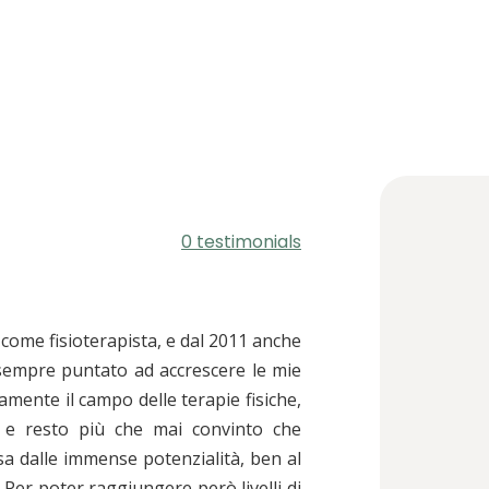
0 testimonials
come fisioterapista, e dal 2011 anche
 sempre puntato ad accrescere le mie
mente il campo delle terapie fisiche,
o e resto più che mai convinto che
rsa dalle immense potenzialità, ben al
 Per poter raggiungere però livelli di