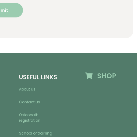
SHOP
USEFUL LINKS
About us
Contact us
Osteopath
registration
School or training