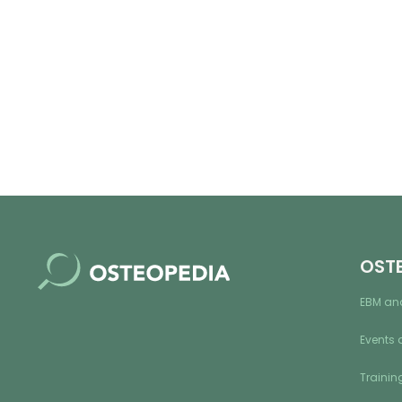
OST
EBM an
Events 
Training