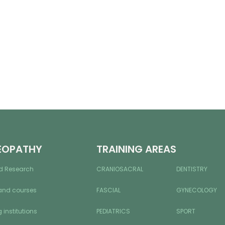
EOPATHY
TRAINING AREAS
d Research
CRANIOSACRAL
DENTISTRY
and courses
FASCIAL
GYNECOLOGY
 institutions
PEDIATRICS
SPORT