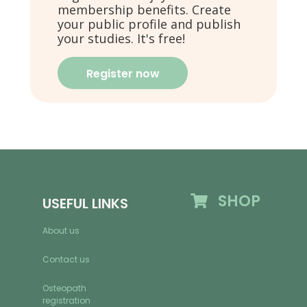
membership benefits. Create
your public profile and publish
your studies. It's free!
Register now
SHOP
USEFUL LINKS
About us
Contact us
Osteopath
registration